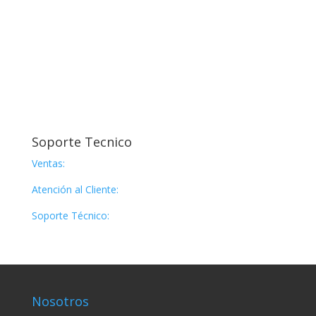
Soporte Tecnico
Ventas:
ventas@suplidoragt.com
Atención al Cliente:
info@suplidoragt.com
Soporte Técnico:
soporte@suplidoragt.com
Nosotros